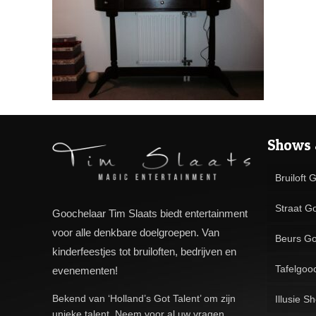
Shows 
Bruiloft 
Straat G
Goochelaar Tim Slaats biedt entertainment
voor alle denkbare doelgroepen. Van
Beurs Go
kinderfeestjes tot bruiloften, bedrijven en
Tafelgoo
evenementen!
Bekend van ‘Holland’s Got Talent’ om zijn
Illusie S
unieke talent. Neem voor al uw vragen