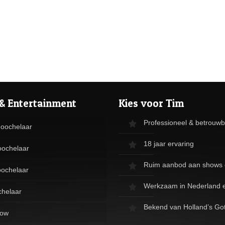
& Entertainment
Kies voor Tim
Professioneel & betrouw
Goochelaar
18 jaar ervaring
oochelaar
Ruim aanbod aan shows 
ochelaar
Werkzaam in Nederland e
chelaar
Bekend van Holland’s Got
how