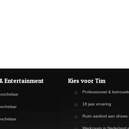
& Entertainment
Kies voor Tim
Professioneel & betrouw
Goochelaar
18 jaar ervaring
oochelaar
Ruim aanbod aan shows 
ochelaar
Werkzaam in Nederland e