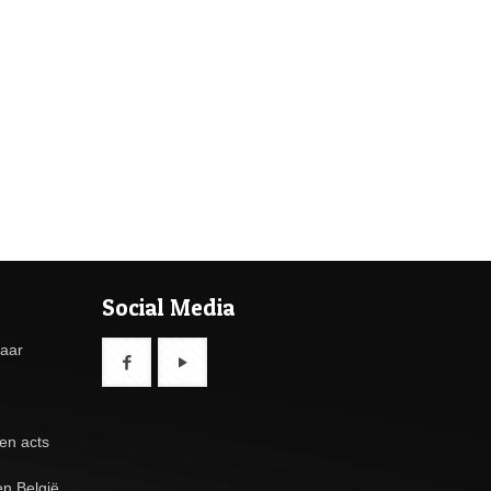
Social Media
baar
en acts
n België