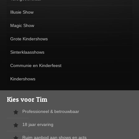
Illusie Show
Magic Show
Grote Kindershows
Sinterklaasshows
Communie en Kinderfeest
Kindershows
Kies voor Tim
Professioneel & betrouwbaar
18 jaar ervaring
Ruim aanbod aan shows en acts