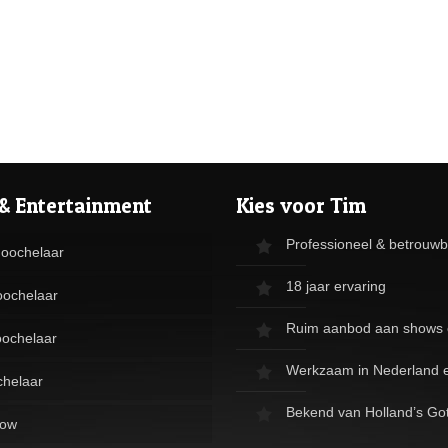
& Entertainment
Kies voor Tim
Professioneel & betrouw
Goochelaar
18 jaar ervaring
oochelaar
Ruim aanbod aan shows 
ochelaar
Werkzaam in Nederland e
chelaar
Bekend van Holland’s Got
how