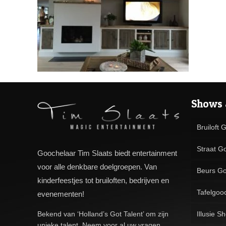
Shows 
Bruiloft 
Straat G
Goochelaar Tim Slaats biedt entertainment
voor alle denkbare doelgroepen. Van
Beurs Go
kinderfeestjes tot bruiloften, bedrijven en
Tafelgoo
evenementen!
Bekend van ‘Holland’s Got Talent’ om zijn
Illusie S
unieke talent. Neem voor al uw vragen