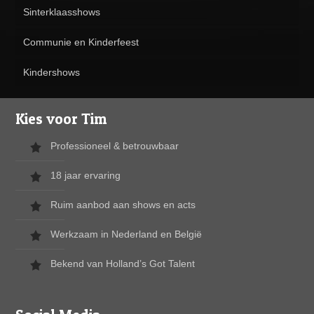
Sinterklaasshows
Communie en Kinderfeest
Kindershows
Kies voor Tim
Professioneel & betrouwbaar
18 jaar ervaring
Ruim aanbod aan shows en acts
Werkzaam in Nederland en België
Bekend van Holland’s Got Talent