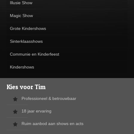
Illusie Show
Magic Show
Grote Kindershows
Sinterklaasshows
Communie en Kinderfeest
Kindershows
Kies voor Tim
Professioneel & betrouwbaar
18 jaar ervaring
Ruim aanbod aan shows en acts