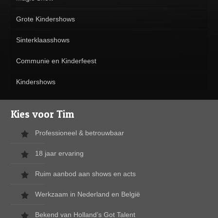
Grote Kindershows
Sinterklaasshows
Communie en Kinderfeest
Kindershows
Kies voor Tim
Professioneel & betrouwbaar
18 jaar ervaring
Ruim aanbod aan shows en acts
Werkzaam in Nederland en België
Bekend van Holland’s Got Talent